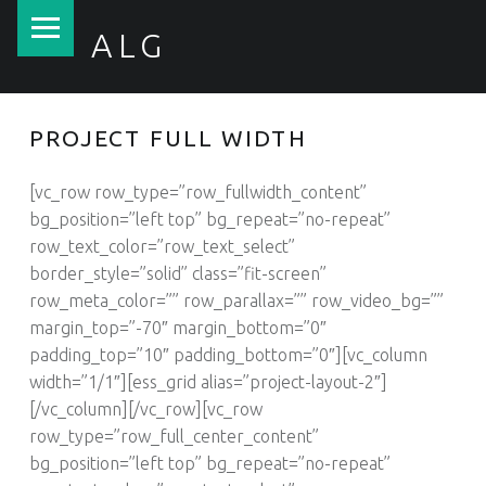
PRIMARY MENU
ALG
Tratamento de Águas, Lda.
PROJECT FULL WIDTH
[vc_row row_type=”row_fullwidth_content”
bg_position=”left top” bg_repeat=”no-repeat”
row_text_color=”row_text_select”
border_style=”solid” class=”fit-screen”
row_meta_color=”” row_parallax=”” row_video_bg=””
margin_top=”-70″ margin_bottom=”0″
padding_top=”10″ padding_bottom=”0″][vc_column
width=”1/1″][ess_grid alias=”project-layout-2″]
[/vc_column][/vc_row][vc_row
row_type=”row_full_center_content”
bg_position=”left top” bg_repeat=”no-repeat”