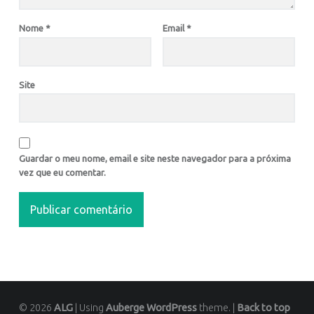
Nome
*
Email
*
Site
Guardar o meu nome, email e site neste navegador para a próxima
vez que eu comentar.
© 2026
ALG
|
Using
Auberge
WordPress
theme.
|
Back to top