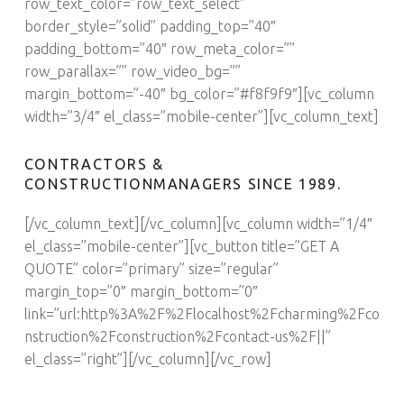
row_text_color=”row_text_select”
border_style=”solid” padding_top=”40″
padding_bottom=”40″ row_meta_color=””
row_parallax=”” row_video_bg=””
margin_bottom=”-40″ bg_color=”#f8f9f9″][vc_column
width=”3/4″ el_class=”mobile-center”][vc_column_text]
CONTRACTORS &
CONSTRUCTIONMANAGERS SINCE 1989.
[/vc_column_text][/vc_column][vc_column width=”1/4″
el_class=”mobile-center”][vc_button title=”GET A
QUOTE” color=”primary” size=”regular”
margin_top=”0″ margin_bottom=”0″
link=”url:http%3A%2F%2Flocalhost%2Fcharming%2Fco
nstruction%2Fconstruction%2Fcontact-us%2F||”
el_class=”right”][/vc_column][/vc_row]