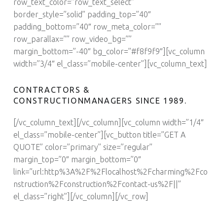
row_text_color=”row_text_select”
border_style=”solid” padding_top=”40″
padding_bottom=”40″ row_meta_color=””
row_parallax=”” row_video_bg=””
margin_bottom=”-40″ bg_color=”#f8f9f9″][vc_column
width=”3/4″ el_class=”mobile-center”][vc_column_text]
CONTRACTORS &
CONSTRUCTIONMANAGERS SINCE 1989.
[/vc_column_text][/vc_column][vc_column width=”1/4″
el_class=”mobile-center”][vc_button title=”GET A
QUOTE” color=”primary” size=”regular”
margin_top=”0″ margin_bottom=”0″
link=”url:http%3A%2F%2Flocalhost%2Fcharming%2Fco
nstruction%2Fconstruction%2Fcontact-us%2F||”
el_class=”right”][/vc_column][/vc_row]