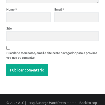
Nome
*
Email
*
Site
Guardar o meu nome, email e site neste navegador para a próxima
vez que eu comentar.
© 2026
ALG
|
Using
Auberge
WordPress
theme.
|
Back to top