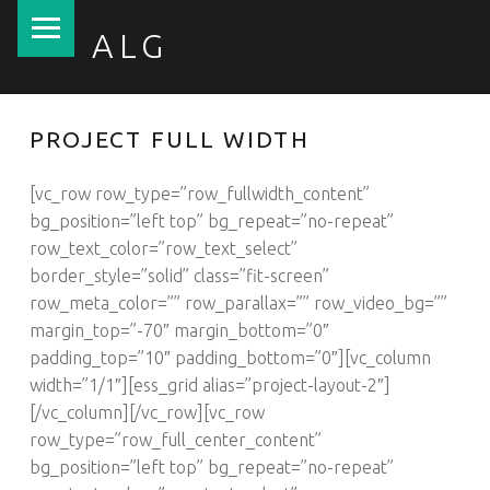
PRIMARY MENU
ALG
Tratamento de Águas, Lda.
PROJECT FULL WIDTH
[vc_row row_type=”row_fullwidth_content”
bg_position=”left top” bg_repeat=”no-repeat”
row_text_color=”row_text_select”
border_style=”solid” class=”fit-screen”
row_meta_color=”” row_parallax=”” row_video_bg=””
margin_top=”-70″ margin_bottom=”0″
padding_top=”10″ padding_bottom=”0″][vc_column
width=”1/1″][ess_grid alias=”project-layout-2″]
[/vc_column][/vc_row][vc_row
row_type=”row_full_center_content”
bg_position=”left top” bg_repeat=”no-repeat”