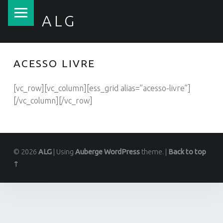
PRIMARY MENU
ALG
Tratamento de Águas, Lda.
ACESSO LIVRE
[vc_row][vc_column][ess_grid alias=”acesso-livre”]
[/vc_column][/vc_row]
© 2026
ALG
|
Using
Auberge
WordPress
theme.
|
Back to top
↑